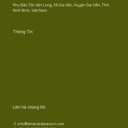
Khu Bảo Tồn Vân Long, Xã Gia Vân, Huyện Gia Viễn, Tỉnh
Ninh Bình, Việt Nam
Thông Tin
• Triển Lãm
• Cá Chép Hóa Rồng
• Liên Hệ
• Tuyển Dụng
• Chính Sách
• Thông tin pháp lý
Liên hệ chúng tôi:
info@emeraldaresort.com